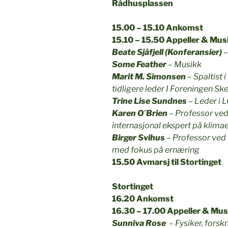
Rådhusplassen
15.00 – 15.10 Ankomst
15.10 – 15.50 Appeller & Mus
Beate Sjåfjell (Konferansier)
Some Feather
– Musikk
Marit M. Simonsen
– Spaltist
tidligere leder I Foreningen Sk
Trine Lise Sundnes
– Leder i 
Karen O´Brien
– Professor ved
internasjonal ekspert på klima
Birger Svihus
– Professor ved 
med fokus på ernæring
15.50 Avmarsj til Stortinget
Stortinget
16.20 Ankomst
16.30 – 17.00 Appeller & Mus
Sunniva Rose
– Fysiker, forsk