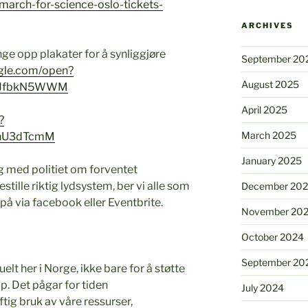
march-for-science-oslo-tickets-
ARCHIVES
nge opp plakater for å synliggjøre
September 20
ogle.com/open?
August 2025
0JfbkN5WWM
April 2025
?
March 2025
9hU3dTcmM
January 2025
g med politiet om forventet
stille riktig lydsystem, ber vi alle som
December 20
på via facebook eller Eventbrite.
November 20
October 2024
September 20
lt her i Norge, ikke bare for å støtte
p. Det pågar for tiden
July 2024
ig bruk av våre ressurser,