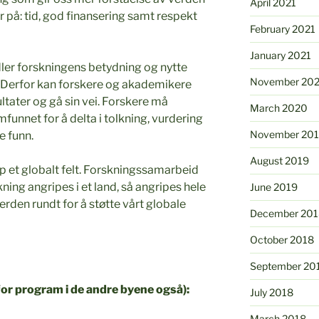
April 2021
 på: tid, god finansering samt respekt
February 2021
January 2021
dler forskningens betydning og nytte
November 20
 Derfor kan forskere og akademikere
ltater og gå sin vei. Forskere må
March 2020
unnet for å delta i tolkning, vurdering
November 20
e funn.
August 2019
p et globalt felt. Forskningssamarbeid
ning angripes i et land, så angripes hele
June 2019
erden rundt for å støtte vårt globale
December 201
October 2018
September 20
for program i de andre byene også):
July 2018
March 2018