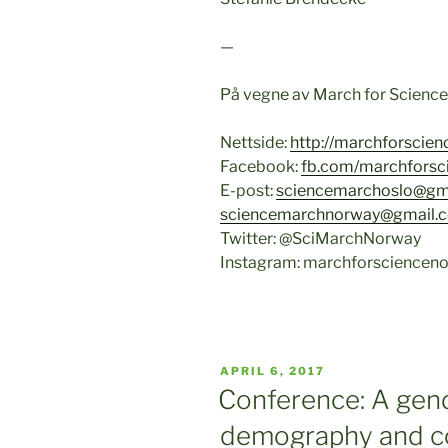
—
På vegne av March for Science 
Nettside:
http://marchforscie
Facebook:
fb.com/marchforsc
E-post:
sciencemarchoslo@gm
sciencemarchnorway@gmail.
Twitter: @SciMarchNorway
Instagram: marchforsciencen
POSTED
APRIL 6, 2017
ON
Conference: A gen
demography and co