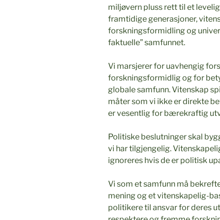
miljøvern pluss rett til et leveli
framtidige generasjoner, vitens
forskningsformidling og univers
faktuelle” samfunnet.
Vi marsjerer for uavhengig forsk
forskningsformidlig og for bety
globale samfunn. Vitenskap spille
måter som vi ikke er direkte be
er vesentlig for bærekraftig utv
Politiske beslutninger skal byg
vi har tilgjengelig. Vitenskapeli
ignoreres hvis de er politisk 
Vi som et samfunn må bekrefte 
mening og et vitenskapelig-baser
politikere til ansvar for deres 
respektere og fremme forsknin