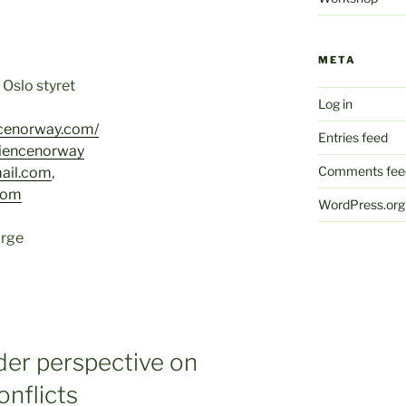
META
Oslo styret
Log in
ncenorway.com/
Entries feed
iencenorway
Comments fee
ail.com
,
com
WordPress.org
orge
der perspective on
nflicts