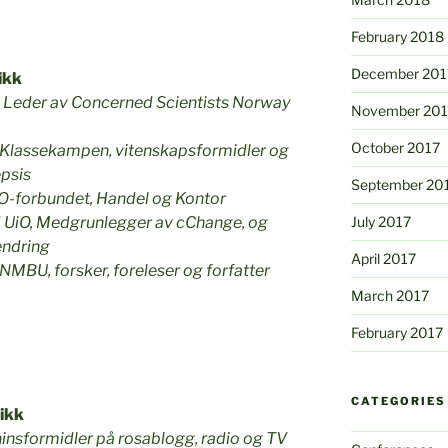
February 2018
December 201
ikk
–
Leder av Concerned Scientists Norway
November 201
October 2017
 i Klassekampen, vitenskapsformidler og
epsis
September 20
LO-forbundet, Handel og Kontor
 UiO, Medgrunlegger av cChange, og
July 2017
endring
April 2017
NMBU, forsker, foreleser og forfatter
March 2017
February 2017
CATEGORIES
ikk
ninsformidler på rosablogg, radio og TV