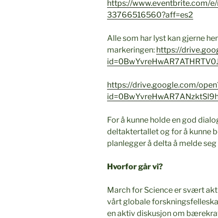
https://www.eventbrite.com/e/
33766516560?aff=es2
Alle som har lyst kan gjerne he
markeringen:
https://drive.go
id=0BwYvreHwAR7ATHRTV
https://drive.google.com/open
id=0BwYvreHwAR7ANzktSl
For å kunne holde en god dialo
deltaktertallet og for å kunne be
planlegger å delta å melde seg 
Hvorfor går vi?
March for Science er svært aktue
vårt globale forskningsfelleska
en aktiv
diskusjon om bærekraft