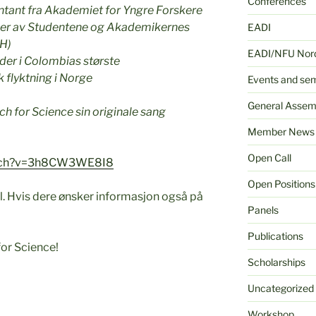
Conferences
tant fra Akademiet for Yngre Forskere
er av Studentene og Akademikernes
EADI
IH)
EADI/NFU Nord
eder i Colombias største
 flyktning i Norge
Events and se
General Assem
h for Science sin originale sang
Member News
Open Call
atch?v=3h8CW3WE8I8
Open Positions
. Hvis dere ønsker informasjon også på
Panels
Publications
for Science!
Scholarships
Uncategorized
Workshop