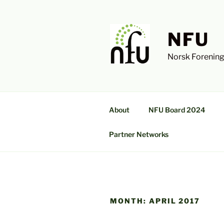
Skip
to
content
NFU
Norsk Forening
About
NFU Board 2024
Partner Networks
MONTH:
APRIL 2017