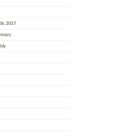
ic 2017
minars
bly