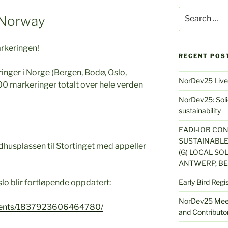
Search
 Norway
for:
arkeringen!
RECENT POS
ringer i Norge (Bergen, Bodø, Oslo,
NorDev25 Live
0 markeringer totalt over hele verden
NorDev25: Solid
sustainability
EADI-IOB CO
SUSTAINABLE
Rådhusplassen til Stortinget med appeller
(G) LOCAL SOL
ANTWERP, BE
o blir fortløpende oppdatert:
Early Bird Regi
NorDev25 Meet
events/1837923606464780/
and Contributor