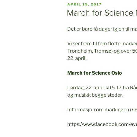
POSTED
APRIL 19, 2017
ON
March for Science
Det er bare få dager igjen til m
Vi ser frem til fem flotte marke
Trondheim, Tromsø) og over 50
22. april!
March for Science Oslo
Lørdag, 22. april, kl15-17 fra 
og musikk begge steder.
Informasjon om markingen i Osl
https://www.facebook.com/