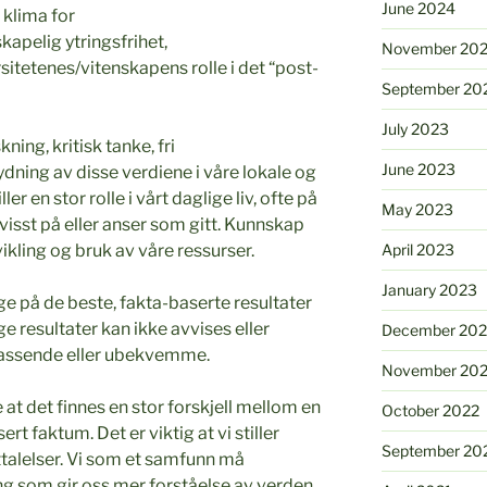
June 2024
g klima for
kapelig ytringsfrihet,
November 20
itetenes/vitenskapens rolle i det “post-
September 20
July 2023
ning, kritisk tanke, fri
June 2023
dning av disse verdiene i våre lokale og
r en stor rolle i vårt daglige liv, ofte på
May 2023
visst på eller anser som gitt. Kunnskap
ikling og bruk av våre ressurser.
April 2023
January 2023
ge på de beste, fakta-baserte resultater
ge resultater kan ikke avvises eller
December 202
upassende eller ubekvemme.
November 20
at det finnes en stor forskjell mellom en
October 2022
t faktum. Det er viktig at vi stiller
September 20
uttalelser. Vi som et samfunn må
g som gir oss mer forståelse av verden