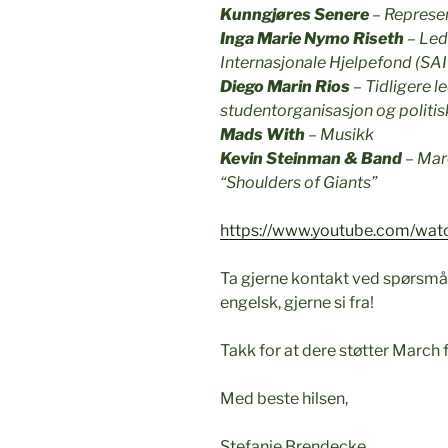
Kunngjøres Senere
– Represen
Inga Marie Nymo Riseth
– Led
Internasjonale Hjelpefond (SA
Diego Marin Rios
– Tidligere l
studentorganisasjon og politisk
Mads With
– Musikk
Kevin Steinman & Band
– Marc
“Shoulders of Giants”
https://www.youtube.com/w
Ta gjerne kontakt ved spørsmål
engelsk, gjerne si fra!
Takk for at dere støtter March 
Med beste hilsen,
Stefanie Brendecke